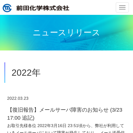
ナ
ビ
ゲ
ー
ニュースリリース
シ
ョ
ン
の
切
替
2022年
2022.03.23
【復旧報告】メールサーバ障害のお知らせ (3/23
17:00 追記)
お取引先様各位 2022年3月16日 23:51頃から、弊社が利用して
いるメールサーバにおいて障害が発生しており、 メール送受信